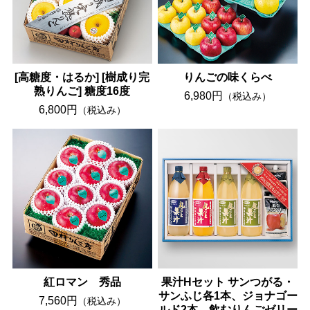
[高糖度・はるか] [樹成り完
りんごの味くらべ
熟りんご] 糖度16度
6,980円
（税込み）
6,800円
（税込み）
紅ロマン 秀品
果汁Hセット サンつがる・
サンふじ各1本、ジョナゴー
7,560円
（税込み）
ルド2本、飲むりんごゼリー