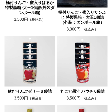
極付りんご・蜜入りはるか
特製黒箱･大玉1個詰(外装ダ
極付りんご・蜜入りサンふ
ンボール箱)
じ 特製黒箱・大玉1個詰
3,300円
（税込み）
（外装：ダンボール箱）
3,300円
（税込み）
飲むりんごゼリー６袋詰
丸ごと果汁 パウチ 6袋詰
3,500円
3,500円
（税込み）
（税込み）