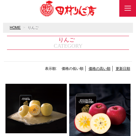
HOME
りんご
りんご
CATEGORY
表示順:
価格の低い順
価格の高い順
更新日順